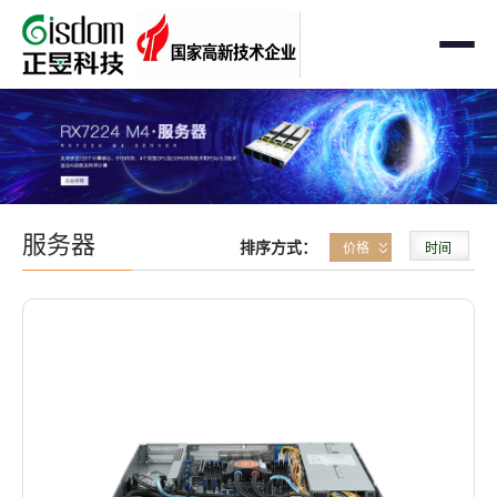
首页
工作站
AMD企业级工作站
服务器
服务器
排序方式：
价格
时间
Intel 企业级工作站
通用服务器
存储
国产自主可控工作站
AMD服务器
OEM定制化
GPU运算工作站
GPU服务器
OEM定制化
解决方案
个人工作站
国产自主可控服务器
定制化案例
支持与下载
便携一体式工作站
多路服务器
品牌定制化
成功案例