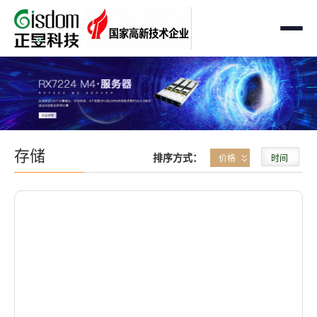
首页
工作站
AMD企业级工作站
服务器
存储
排序方式：
价格
时间
Intel 企业级工作站
通用服务器
存储
国产自主可控工作站
AMD服务器
OEM定制化
GPU运算工作站
GPU服务器
OEM定制化
解决方案
个人工作站
国产自主可控服务器
定制化案例
支持与下载
便携一体式工作站
多路服务器
品牌定制化
成功案例