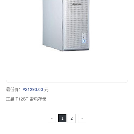
最低价：
¥21293.00
元
正昱 T12ST 雷电存储
«
1
2
»