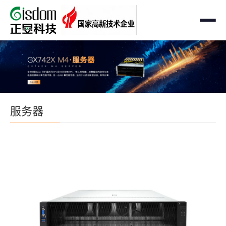
首页
工作站
AMD企业级工作站
服务器
服务器
Intel 企业级工作站
通用服务器
存储
国产自主可控工作站
AMD服务器
OEM定制化
GPU运算工作站
GPU服务器
OEM定制化
解决方案
个人工作站
国产自主可控服务器
定制化案例
支持与下载
便携一体式工作站
多路服务器
品牌定制化
成功案例