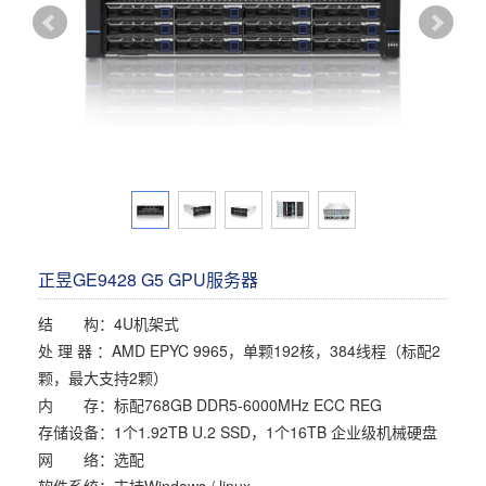
多屏工作站
高频应用服务器
定制化分类
塔式静音通用工作站
存储服务器
云游戏服务器
边缘计算服务器
正昱GE9428 G5 GPU服务器
结 构：4U机架式
处 理 器 ：AMD EPYC 9965，单颗192核，384线程（标配2
颗，最大支持2颗）
内 存：标配768GB DDR5-6000MHz ECC REG
存储设备：1个1.92TB U.2 SSD，1个16TB 企业级机械硬盘
网 络：选配
软件系统：支持Windows / linux