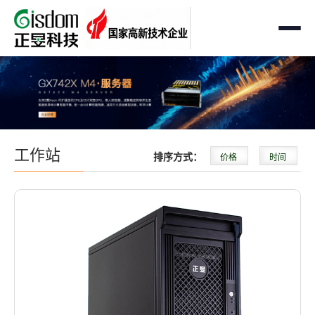
首页
工作站
AMD企业级工作站
服务器
工作站
排序方式：
价格
时间
Intel 企业级工作站
通用服务器
存储
国产自主可控工作站
AMD服务器
OEM定制化
GPU运算工作站
GPU服务器
OEM定制化
解决方案
个人工作站
国产自主可控服务器
定制化案例
支持与下载
便携一体式工作站
多路服务器
品牌定制化
成功案例