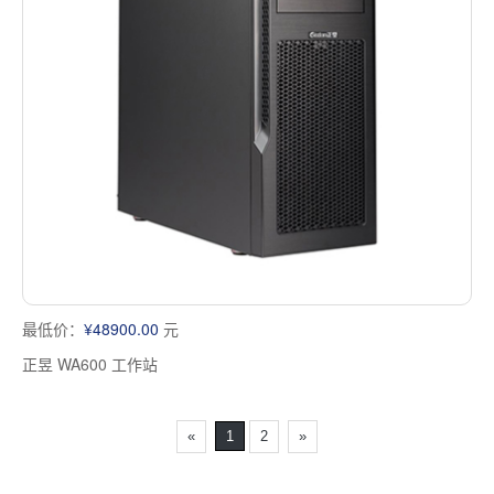
最低价：
¥48900.00
元
正昱 WA600 工作站
«
1
2
»