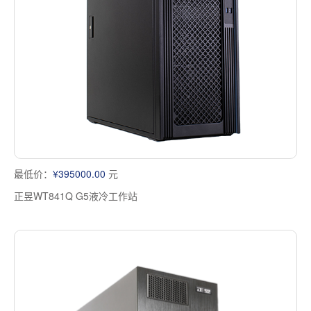
多屏工作站
高频应用服务器
定制化分类
塔式静音通用工作站
存储服务器
云游戏服务器
边缘计算服务器
最低价：
¥395000.00
元
正昱WT841Q G5液冷工作站