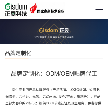
首页
工作站
AMD企业级工作站
服务器
品牌定制化
Intel 企业级工作站
通用服务器
存储
国产自主可控工作站
AMD服务器
OEM定制化
品牌定制化：ODM/OEM贴牌代工
GPU运算工作站
GPU服务器
OEM定制化
解决方案
个人工作站
国产自主可控服务器
提供专业的产品贴牌服务（产品铭牌、LOGO标牌、说明书、
定制化案例
支持与下载
保修卡、合格证、光盘、启动画面、BMC界面、纸箱等），产品
便携一体式工作站
多路服务器
品牌定制化
全部为客户的Ⅵ标识；提供CCC/节能认证及派生服务，免费提供
成功案例