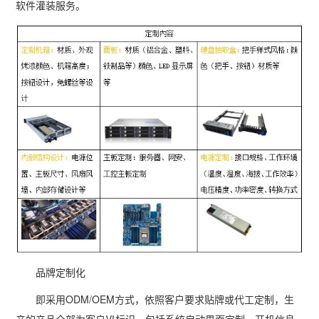
多屏工作站
软件灌装服务。
高频应用服务器
定制化分类
塔式静音通用工作站
存储服务器
云游戏服务器
边缘计算服务器
品牌定制化
即采用ODM/OEM方式，依照客户要求贴牌或代工定制，生
产的产品全部为客户Ⅵ标识。包括系统启动界面定制、开机信息