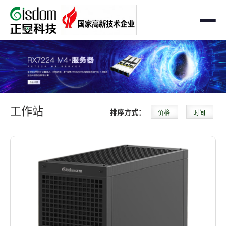
首页
工作站
AMD企业级工作站
服务器
工作站
排序方式：
价格
时间
Intel 企业级工作站
通用服务器
存储
国产自主可控工作站
AMD服务器
OEM定制化
GPU运算工作站
GPU服务器
OEM定制化
解决方案
个人工作站
国产自主可控服务器
定制化案例
支持与下载
便携一体式工作站
多路服务器
品牌定制化
成功案例