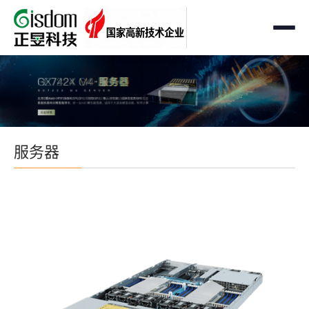
首页
工作站
AMD企业级工作站
服务器
服务器
Intel 企业级工作站
通用服务器
存储
国产自主可控工作站
AMD服务器
OEM定制化
GPU运算工作站
GPU服务器
OEM定制化
解决方案
个人工作站
国产自主可控服务器
定制化案例
支持与下载
便携一体式工作站
多路服务器
品牌定制化
成功案例