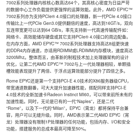
7002系列处理器内核核心数高达64个，其高核心密度为日益严苛
的数据中心工作负载提供更强悍的运算效能。此外，AMD EPYC™
7002系列亦为支持PCIe® 4.0接口的处理器，新一代PCIe 4.0接口
传输比上一代PCIe Gen3.0提供翻倍的速度，高达到16GT/s，双向
互连带宽更可以达到64 GB/s，率先支持新一代高速传输配件如：
网络卡、高效能储存硬盘或其它支持PCIe® 4.0接口的周边配备。
在内存方面，AMD EPYC™ 7002系列处理器支持高达8组更快速
的DDR4内存通道，亦适用RDIMM或LRDIMM内存模块，速度高达
3200Mhz。整体而言，由革新的制程技术加上处理器架构的设计
优化，让第二代AMD EPYC™ 7002与上一代处理器相较，单颗插
槽效能表现提升了两倍、于浮点运算效能部分提升了四倍之多。
Rome EPYC还是第一个支持PCI-E 4.0技术的X86服务器级CPU，
带宽通道数翻番，可大大提升加速器性能，搭配同样支持PCI-E
4.0技术的全新加速卡Radeon Instinct MI60，可以带来前所未有的
加速性能。同时，无论是已有的一代“Naples”，还是二代
“Rome”，以及下一代的“Milan”，EPYC（霄龙）都将保持平台兼
容，用户可以无缝升级。同时，AMD表示第二代AMD EPYC（宵
龙）处理器没有限制1P处理器的任何功能，包括内存、I/O和安全
功能，搭建服务的总成本最高可降至50%。