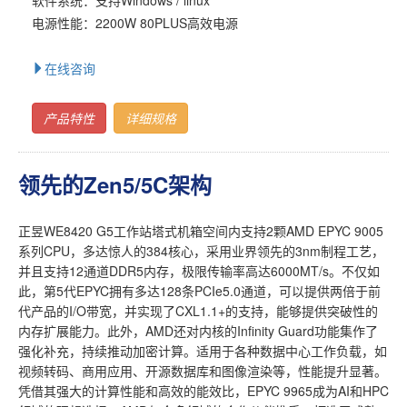
电源性能：2200W 80PLUS高效电源
在线咨询
产品特性
详细规格
领先的Zen5/5C架构
正昱WE8420 G5工作站塔式机箱空间内支持2颗AMD EPYC 9005
系列CPU，多达惊人的384核心，采用业界领先的3nm制程工艺，
并且支持12通道DDR5内存，极限传输率高达6000MT/s。不仅如
此，第5代EPYC拥有多达128条PCIe5.0通道，可以提供两倍于前
代产品的I/O带宽，并实现了CXL1.1+的支持，能够提供突破性的
内存扩展能力。此外，AMD还对内核的Infinity Guard功能集作了
强化补充，持续推动加密计算。适用于各种数据中心工作负载，如
视频转码、商用应用、开源数据库和图像渲染等，性能提升显著。
凭借其强大的计算性能和高效的能效比，EPYC 9965成为AI和HPC