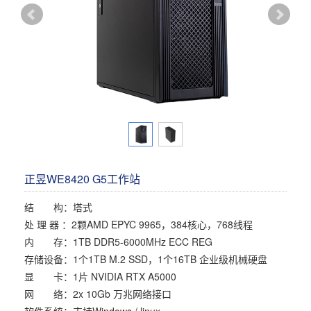
多屏工作站
高频应用服务器
定制化分类
塔式静音通用工作站
存储服务器
云游戏服务器
边缘计算服务器
正昱WE8420 G5工作站
结 构：塔式
处 理 器 ：2颗AMD EPYC 9965，384核心，768线程
内 存：1TB DDR5-6000MHz ECC REG
存储设备：1个1TB M.2 SSD，1个16TB 企业级机械硬盘
显 卡：1片 NVIDIA RTX A5000
网 络：2x 10Gb 万兆网络接口
软件系统：支持Windows / linux