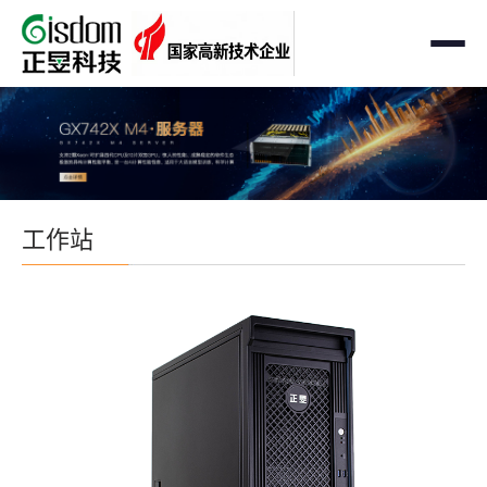
首页
工作站
AMD企业级工作站
服务器
工作站
Intel 企业级工作站
通用服务器
存储
国产自主可控工作站
AMD服务器
OEM定制化
GPU运算工作站
GPU服务器
OEM定制化
解决方案
个人工作站
国产自主可控服务器
定制化案例
支持与下载
便携一体式工作站
多路服务器
品牌定制化
成功案例