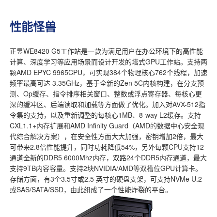
性能怪兽
正昱WE8420 G5工作站是一款为满足用户在办公环境下的高性能
计算、深度学习等应用场景而设计开发的塔式GPU工作站。支持两
颗AMD EPYC 9965CPU，可实现384个物理核心762个线程，加速
频率最高可达 3.35GHz，基于全新的Zen 5C内核构建，在分支预
测、Op缓存、指令排序相关窗口、整数或浮点寄存器、每核心更
深的缓冲区、后端读取和加载等方面做了优化。加入对AVX-512指
令集的支持，以及重新调整的每核心1MB、8-way L2缓存。支持
CXL1.1+内存扩展和AMD Infinity Guard（AMD的数据中心安全现
代综合解决方案），在安全性方面大大加强，密钥增加2倍，最大
可带来2.8倍性能提升，同时功耗降低54%，另外每颗CPU支持12
通道全新的DDR5 6000Mhz内存，双路24个DDR5内存通道，最大
支持9TB内容容量。支持2块NVIDIA/AMD等双槽位GPU计算卡。
存储方面，有3个3.5寸或2.5 英寸的硬盘支架，可支持NVMe U.2
或SAS/SATA/SSD，由此组成了一个性能炸裂的平台。