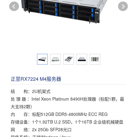
多屏工作站
高频应用服务器
定制化分类
塔式静音通用工作站
存储服务器
云游戏服务器
边缘计算服务器
正昱RX7224 M4服务器
结 构：2U机架式
处 理 器 ：Intel Xeon Platinum 8490H处理器（标配1颗，最
大支持2颗）
内 存：标配512GB DDR5-4800MHz ECC REG
存储设备：1个1.92TB U.2 SSD，1个16TB 企业级机械硬盘
网 络：2x 25Gb SFP28光口
软件系统：支持Windows / linux