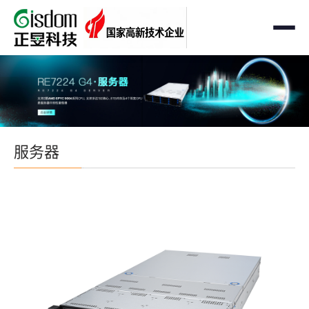
首页
工作站
AMD企业级工作站
服务器
服务器
Intel 企业级工作站
通用服务器
存储
国产自主可控工作站
AMD服务器
OEM定制化
GPU运算工作站
GPU服务器
OEM定制化
解决方案
个人工作站
国产自主可控服务器
定制化案例
支持与下载
便携一体式工作站
多路服务器
品牌定制化
成功案例