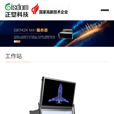
首页
工作站
AMD企业级工作站
服务器
工作站
Intel 企业级工作站
通用服务器
存储
国产自主可控工作站
AMD服务器
OEM定制化
GPU运算工作站
GPU服务器
OEM定制化
解决方案
个人工作站
国产自主可控服务器
定制化案例
支持与下载
便携一体式工作站
多路服务器
品牌定制化
成功案例