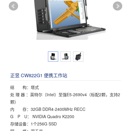
多屏工作站
高频应用服务器
定制化分类
塔式静音通用工作站
存储服务器
云游戏服务器
边缘计算服务器
正昱 CW822G1 便携工作站
结 构：塔式
处 理 器 ：英特尔（Intel）至强E5-2690v4（标配2颗，支持2
颗）
内 存：32GB DDR4-2400MHz RECC
G P U： NVIDIA Quadro K2200
存储设备：1个256G SSD
网 络：双千兆