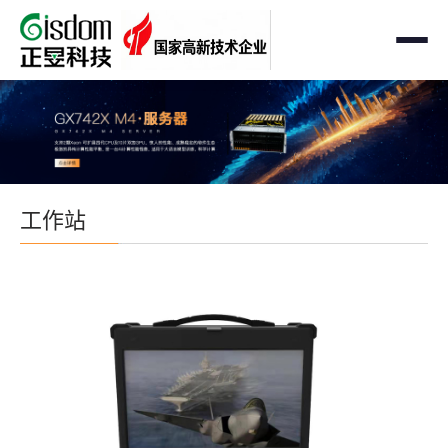
首页
工作站
AMD企业级工作站
服务器
工作站
Intel 企业级工作站
通用服务器
存储
国产自主可控工作站
AMD服务器
OEM定制化
GPU运算工作站
GPU服务器
OEM定制化
解决方案
个人工作站
国产自主可控服务器
定制化案例
支持与下载
便携一体式工作站
多路服务器
品牌定制化
成功案例