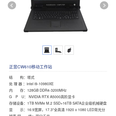
多屏工作站
高频应用服务器
定制化分类
塔式静音通用工作站
存储服务器
云游戏服务器
边缘计算服务器
正昱CW610移动工作站
结 构：塔式
处 理 器 ：intel i9-10980XE
内 存：128GB DDR4-3200MHz
G P U： NVIDIA RTX A5000高阶显卡
存储设备：1TB NVMe M.2 SSD+16TB SATA企业级机械硬盘
显 示：16:9宽屏，17.3"全高清 1920 x 1080 LED背光分
辨率 网 络：双口千兆