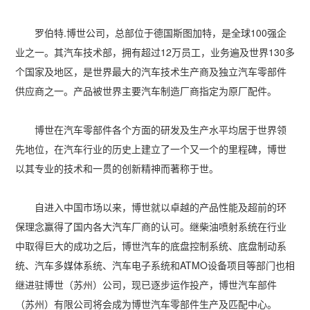
多屏工作站
高频应用服务器
定制化分类
罗伯特.博世公司，总部位于德国斯图加特，是全球100强企
塔式静音通用工作站
存储服务器
业之一。其汽车技术部，拥有超过12万员工，业务遍及世界130多
云游戏服务器
个国家及地区，是世界最大的汽车技术生产商及独立汽车零部件
供应商之一。产品被世界主要汽车制造厂商指定为原厂配件。
边缘计算服务器
博世在汽车零部件各个方面的研发及生产水平均居于世界领
先地位，在汽车行业的历史上建立了一个又一个的里程碑，博世
以其专业的技术和一贯的创新精神而著称于世。
自进入中国市场以来，博世就以卓越的产品性能及超前的环
保理念赢得了国内各大汽车厂商的认可。继柴油喷射系统在行业
中取得巨大的成功之后，博世汽车的底盘控制系统、底盘制动系
统、汽车多媒体系统、汽车电子系统和ATMO设备项目等部门也相
继进驻博世（苏州）公司，现已逐步运作投产，博世汽车部件
（苏州）有限公司将会成为博世汽车零部件生产及匹配中心。