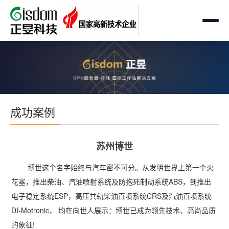
首页
工作站
AMD企业级工作站
服务器
成功案例
Intel 企业级工作站
通用服务器
存储
国产自主可控工作站
AMD服务器
苏州博世
OEM定制化
GPU运算工作站
GPU服务器
博世这个名字始终与汽车密不可分。从发明世界上第一个火
OEM定制化
解决方案
花塞，推出柴油、汽油喷射系统及防抱死制动系统ABS，到推出
个人工作站
国产自主可控服务器
定制化案例
电子稳定系统ESP，高压共轨柴油直喷系统CRS及汽油直喷系统
支持与下载
便携一体式工作站
DI-Motronic， 均在向世人展示：博世已成为领先技术、高尚品质
多路服务器
品牌定制化
的象征!
成功案例