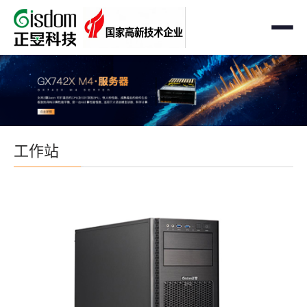
首页
工作站
AMD企业级工作站
服务器
工作站
Intel 企业级工作站
通用服务器
存储
国产自主可控工作站
AMD服务器
OEM定制化
GPU运算工作站
GPU服务器
OEM定制化
解决方案
个人工作站
国产自主可控服务器
定制化案例
支持与下载
便携一体式工作站
多路服务器
品牌定制化
成功案例