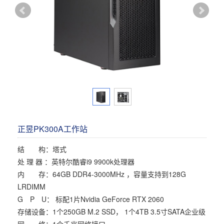
多屏工作站
高频应用服务器
定制化分类
塔式静音通用工作站
存储服务器
云游戏服务器
边缘计算服务器
正昱PK300A工作站
结 构：塔式
处 理 器 ：英特尔酷睿i9 9900k处理器
内 存：64GB DDR4-3000MHz ，容量支持到128G
LRDIMM
G P U： 标配1片Nvidia GeForce RTX 2060
存储设备：1个250GB M.2 SSD， 1个4TB 3.5寸SATA企业级
网 络：1个千兆网络接口