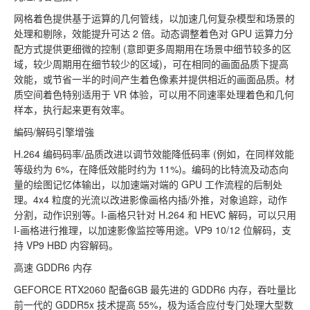
网格着色提供基于运算的几何管线，以加速几何复杂模型和场景的
处理和剔除，效能提升可达 2 倍。动态调整着色对 GPU 运算力分
配方式提供更细微的控制 (意即更多周期用在场景中细节较多的区
域，较少周期用在细节较少的区域)，可在相同的画面品质下提高
效能，或节省一半的时间产生着色像素并提供相近的画面品质。材
质空间着色特别适用于 VR 体验，可以用不同速率处理着色和几何
样本，执行起来更有效率。
編码/解码引擎增強
H.264 编码码率/品质改进以调节效能降低码率 (例如，在同样效能
等级约为 6%，在降低效能时约为 11%)。编码的比特流及动态向
量的绘图记忆体输出，以加速端对端的 GPU 工作流程的后制处
理。4x4 粒度的光流以改进影像画格内插/外推，对象追踪，动作
分割，动作识别等。I-画格只针对 H.264 和 HEVC 解码，可以只用
I-画格进行推理，以加速影像监控等用途。VP9 10/12 位解码，支
持 VP9 HBD 内容解码。
高速 GDDR6 内存
GEFORCE RTX2060 配备6GB 最先进的 GDDR6 内存，吞吐量比
前一代的 GDDR5x 技术提高 55%，极为适合应付专门处理大型数