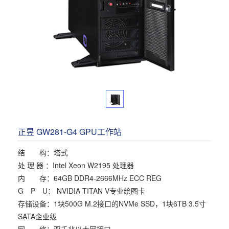
多屏工作站
高频应用服务器
定制化分类
塔式静音通用工作站
存储服务器
云游戏服务器
边缘计算服务器
正昱 GW281-G4 GPU工作站
结 构：塔式
处 理 器 ：Intel Xeon W2195 处理器
内 存：64GB DDR4-2666MHz ECC REG
G P U： NVIDIA TITAN V专业绘图卡
存储设备：1块500G M.2接口的NVMe SSD，1块6TB 3.5寸
SATA企业级
网 络：双千兆以太网接口