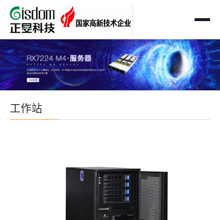
首页
工作站
AMD企业级工作站
服务器
工作站
Intel 企业级工作站
通用服务器
存储
国产自主可控工作站
AMD服务器
OEM定制化
GPU运算工作站
GPU服务器
OEM定制化
解决方案
个人工作站
国产自主可控服务器
定制化案例
支持与下载
便携一体式工作站
多路服务器
品牌定制化
成功案例