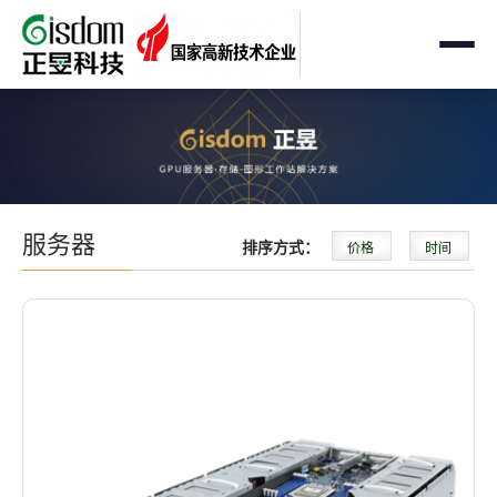
首页
工作站
AMD企业级工作站
服务器
服务器
排序方式：
价格
时间
Intel 企业级工作站
通用服务器
存储
国产自主可控工作站
AMD服务器
OEM定制化
GPU运算工作站
GPU服务器
OEM定制化
解决方案
个人工作站
国产自主可控服务器
定制化案例
支持与下载
便携一体式工作站
多路服务器
品牌定制化
成功案例