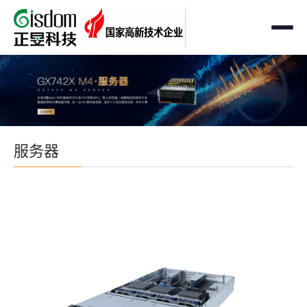
首页
工作站
AMD企业级工作站
服务器
服务器
Intel 企业级工作站
通用服务器
存储
国产自主可控工作站
AMD服务器
OEM定制化
GPU运算工作站
GPU服务器
OEM定制化
解决方案
个人工作站
国产自主可控服务器
定制化案例
支持与下载
便携一体式工作站
多路服务器
品牌定制化
成功案例