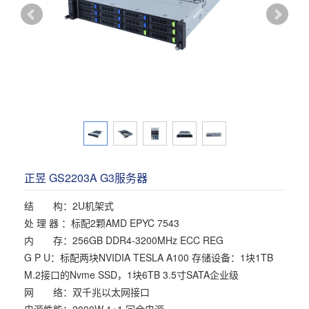
多屏工作站
高频应用服务器
定制化分类
塔式静音通用工作站
存储服务器
云游戏服务器
边缘计算服务器
正昱 GS2203A G3服务器
结 构：2U机架式
处 理 器 ：标配2颗AMD EPYC 7543
内 存：256GB DDR4-3200MHz ECC REG
G P U：标配两块NVIDIA TESLA A100 存储设备：1块1TB
M.2接口的Nvme SSD，1块6TB 3.5寸SATA企业级
网 络：双千兆以太网接口
电源性能：2000W 1+1 冗余电源