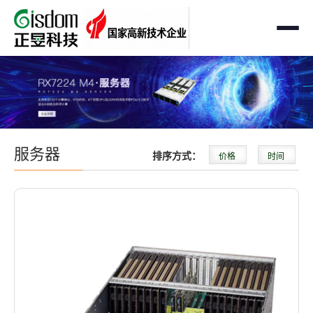
首页
工作站
AMD企业级工作站
服务器
服务器
排序方式：
价格
时间
Intel 企业级工作站
通用服务器
存储
国产自主可控工作站
AMD服务器
OEM定制化
GPU运算工作站
GPU服务器
OEM定制化
解决方案
个人工作站
国产自主可控服务器
定制化案例
支持与下载
便携一体式工作站
多路服务器
品牌定制化
成功案例