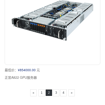
最低价：
¥854000.00
元
正昱A822 GPU服务器
«
1
2
3
4
»